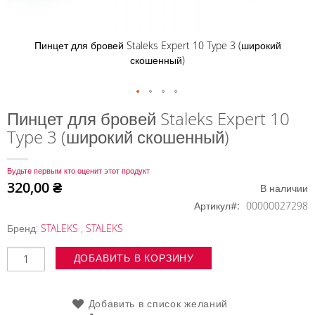
Пинцет для бровей Staleks Expert 10 Type 3 (широкий
скошенный)
Перейти
Пинцет для бровей Staleks Expert 10
к
Type 3 (широкий скошенный)
началу
галереи
изображений
Будьте первым кто оценит этот продукт
320,00 ₴
В наличии
Артикул
00000027298
Бренд:
STALEKS
,
STALEKS
ДОБАВИТЬ В КОРЗИНУ
Добавить в список желаний