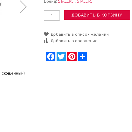
Бренд:
STALEKS
,
STALEKS
ДОБАВИТЬ В КОРЗИНУ
Добавить в список желаний
Добавить в сравнение
Facebook
Twitter
Pinterest
Share
ий скошенный)
Пинцет для бровей Staleks Expert 20 Type 4