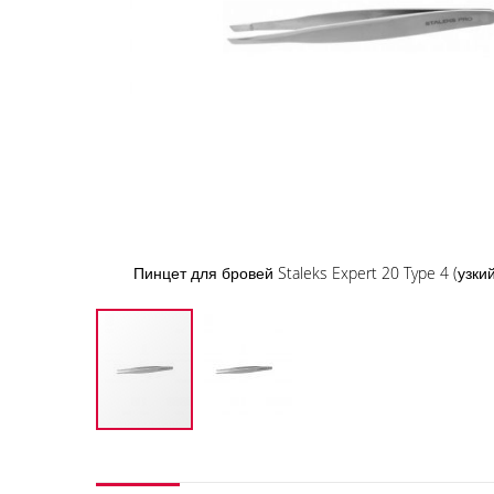
Пинцет для бровей Staleks Expert 20 Type 4 (узк
Перейти
к
началу