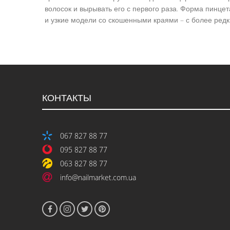
волосок и вырывать его с первого раза. Форма пинцет
и узкие модели со скошенными краями – с более редк
КОНТАКТЫ
067 827 88 77
095 827 88 77
063 827 88 77
info@nailmarket.com.ua