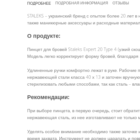
ПОДРОБНАЯ ИНФОРМАЦИЯ
ОТЗЫВЫ
ПОДРОБНЕЕ
галереи
изображений
STALEKS – украинский бренд с опытом более 20 лет 
также маникюрные аксессуары и расходные материалы
О продукте:
Пинцет для бровей Staleks Expert 20 Type 4 (узкий с
Модель легко корректирует форму бровей, благодаря
Удлиненные ручки комфортно лежат в руке. Рабочие п
нержавеющей стали класса 40 х 13 и заточен вручную
стерилизовать любыми способами, так как сталь – вла
Рекомендации:
При выборе пинцета, в первую очередь, стоит обратит
нержавеющая сталь, из нее изготавливают не только
Уделять особое внимание необходимо также заточке и
время захвата. Инструмент не должен царапать и повр