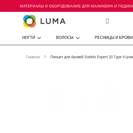
МАТЕРИАЛЫ И ОБОРУДОВАНИЕ ДЛЯ МАНИКЮРА И ПЕДИК
Skip
to
Content
Мой
список
желаний
НОГТИ
ВОЛОСЫ
РЕСНИЦЫ И БРОВИ
Главная
Пинцет для бровей Staleks Expert 20 Type 4 (уз
Пропустить
и
перейти
к
галереям
изображений