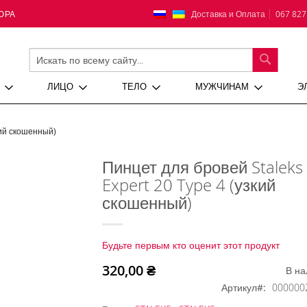
Язык
Доставка и Оплата
067 827
ЮРА
ПОИСК
ЛИЦО
ТЕЛО
МУЖЧИНАМ
Э
кий скошенный)
Пинцет для бровей Staleks
Expert 20 Type 4 (узкий
скошенный)
Будьте первым кто оценит этот продукт
320,00 ₴
В на
Артикул
000000