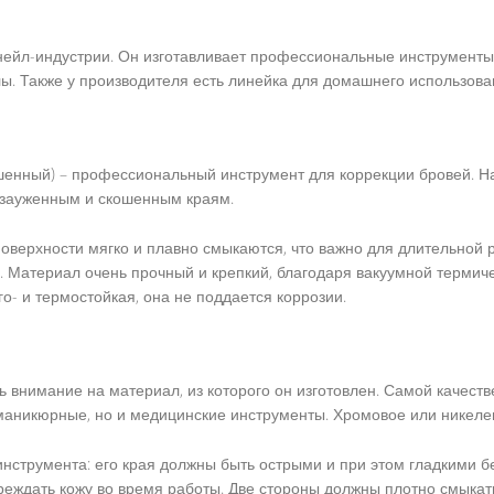
в нейл-индустрии. Он изготавливает профессиональные инструмент
. Также у производителя есть линейка для домашнего использова
кошенный) – профессиональный инструмент для коррекции бровей. Н
 зауженным и скошенным краям.
оверхности мягко и плавно смыкаются, что важно для длительной 
. Материал очень прочный и крепкий, благодаря вакуумной термич
го- и термостойкая, она не поддается коррозии.
ь внимание на материал, из которого он изготовлен. Самой качеств
 маникюрные, но и медицинские инструменты. Хромовое или никеле
нструмента: его края должны быть острыми и при этом гладкими б
еждать кожу во время работы. Две стороны должны плотно смыкатьс