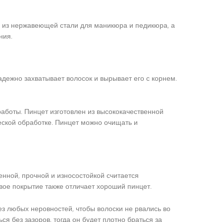
ы из нержавеющей стали для маникюра и педикюра, а
ния.
адежно захватывает волосок и вырывает его с корнем.
работы. Пинцет изготовлен из высококачественной
еской обработке. Пинцет можно очищать и
енной, прочной и износостойкой считается
вое покрытие также отличает хороший пинцет.
ез любых неровностей, чтобы волоски не рвались во
я без зазоров, тогда он будет плотно браться за