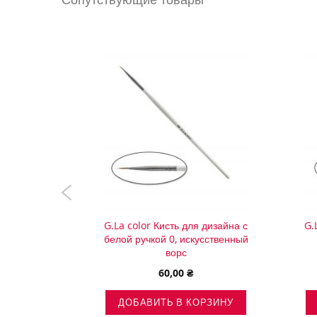
айну 14D
G.La color Кисть для дизайна с
G.
лон 8мм
белой ручкой 0, искусственный
ворс
60,00 ₴
ОРЗИНУ
ДОБАВИТЬ В КОРЗИНУ
ВИТЬ
ДОБАВИТЬ