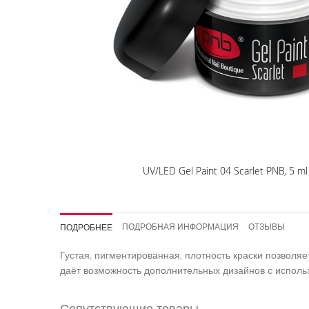
UV/LED Gel Paint 04 Scarlet PNB, 5 ml
Перейти
к
началу
ПОДРОБНАЯ ИНФОРМАЦИЯ
ОТЗЫВЫ
ПОДРОБНЕЕ
галереи
изображений
Густая, пигментированная, плотность краски позволя
даёт возможность дополнительных дизайнов с использ
Сопутствующие товары