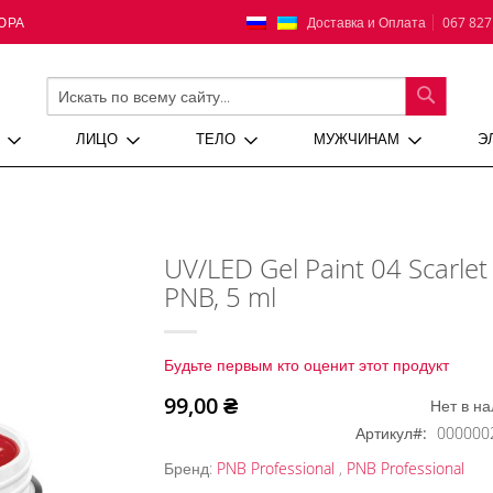
Язык
Доставка и Оплата
067 827
ЮРА
ПОИСК
ЛИЦО
ТЕЛО
МУЖЧИНАМ
Э
UV/LED Gel Paint 04 Scarlet
PNB, 5 ml
Будьте первым кто оценит этот продукт
99,00 ₴
Нет в н
Артикул
000000
Бренд:
PNB Professional
,
PNB Professional