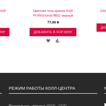
Kodi
Цветная гель-краска Kodi
OXX
Professional №02 черный
77,00 ₴
ДО
ИНУ
ДОБАВИТЬ В КОРЗИНУ
ТЬ
АВИТЬ
ДОБАВИТЬ
ДОБАВИТЬ
В
В
ВНЕНИЕ
СПИСОК
СРАВНЕНИЕ
Й
ЖЕЛАНИЙ
РЕЖИМ РАБОТЫ КОЛЛ-ЦЕНТРА
Понедельник - пятница: 09:00 - 19:00