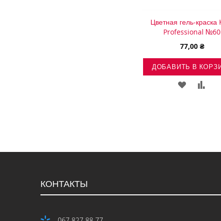
Цветная гель-краска 
Professional №60
77,00 ₴
ДОБАВИТЬ В КОРЗ
ДОБАВИ
ДОБ
В
В
СПИСОК
СРА
ЖЕЛАНИ
КОНТАКТЫ
067 827 88 77