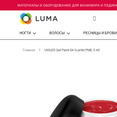
МАТЕРИАЛЫ И ОБОРУДОВАНИЕ ДЛЯ МАНИКЮРА И ПЕДИК
Skip
to
Content
Мой
список
желаний
НОГТИ
ВОЛОСЫ
РЕСНИЦЫ И БРОВИ
Главная
UV/LED Gel Paint 04 Scarlet PNB, 5 ml
Пропустить
и
перейти
к
галереям
изображений