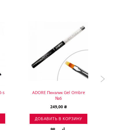
0-s
ADORE Пензлик Gel Ombre
PNB Кис
листок
№6
249,00 ₴
ДОБА
ДОБАВИТЬ В КОРЗИНУ
ИТЬ
ДОБАВИТЬ
ДОБАВИТЬ