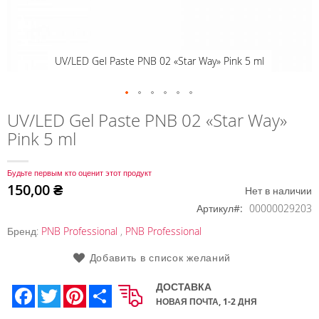
UV/LED Gel Paste PNB 02 «Star Way» Pink 5 ml
Перейти
UV/LED Gel Paste PNB 02 «Star Way»
к
Pink 5 ml
началу
галереи
изображений
Будьте первым кто оценит этот продукт
150,00 ₴
Нет в наличии
Артикул
00000029203
Бренд:
PNB Professional
,
PNB Professional
Добавить в список желаний
ДОСТАВКА
Facebook
Twitter
Pinterest
Share
НОВАЯ ПОЧТА, 1-2 ДНЯ