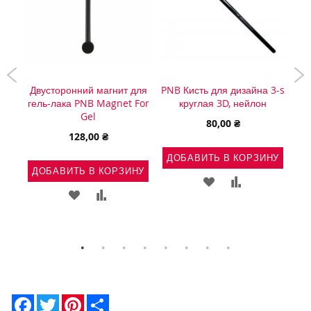
ей
Двусторонний магнит для
PNB Кисть для дизайна 3-s
ем
гель-лака PNB Magnet For
круглая 3D, нейлон
Gel
80,00 ₴
128,00 ₴
ДОБАВИТЬ В КОРЗИНУ
Д
НУ
ДОБАВИТЬ В КОРЗИНУ
ДОБАВИТЬ
ДОБАВИТЬ
Ь
АВИТЬ
ДОБАВИТЬ
ДОБАВИТЬ
В
В
В
В
СПИСОК
СРАВНЕНИЕ
ВНЕНИЕ
СПИСОК
СРАВНЕНИЕ
ЖЕЛАНИЙ
ЖЕЛАНИЙ
Facebook
Twitter
Pinterest
Share