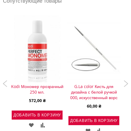
Сопутствующие товары
Kodi Мономер прозрачный
G.La color Кисть для
 0,
250 мл.
дизайна с белой ручкой
000, искусственный ворс
572,00 ₴
60,00 ₴
ДОБАВИТЬ В КОРЗИНУ
Д
НУ
ДОБАВИТЬ В КОРЗИНУ
ДОБАВИТЬ
ДОБАВИТЬ
Ь
АВИТЬ
ДОБАВИТЬ
ДОБАВИТЬ