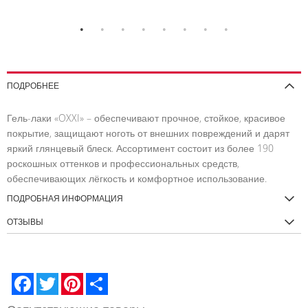
В
В
В
В
ВНЕНИЕ
СПИСОК
СРАВНЕНИЕ
СПИСОК
СРАВНЕНИЕ
ЖЕЛАНИЙ
ЖЕЛАНИЙ
ПОДРОБНЕЕ
Гель-лаки «OXXI» – обеспечивают прочное, стойкое, красивое
покрытие, защищают ноготь от внешних повреждений и дарят
яркий глянцевый блеск. Ассортимент состоит из более 190
роскошных оттенков и профессиональных средств,
обеспечивающих лёгкость и комфортное использование.
ПОДРОБНАЯ ИНФОРМАЦИЯ
ОТЗЫВЫ
Facebook
Twitter
Pinterest
Share