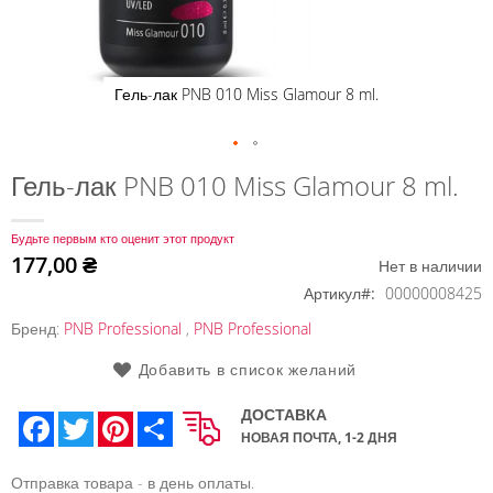
Гель-лак PNB 010 Miss Glamour 8 ml.
Перейти
Гель-лак PNB 010 Miss Glamour 8 ml.
к
началу
Будьте первым кто оценит этот продукт
галереи
177,00 ₴
Нет в наличии
изображений
Артикул
00000008425
Бренд:
PNB Professional
,
PNB Professional
Добавить в список желаний
ДОСТАВКА
Facebook
Twitter
Pinterest
Share
НОВАЯ ПОЧТА, 1-2 ДНЯ
Отправка товара - в день оплаты.