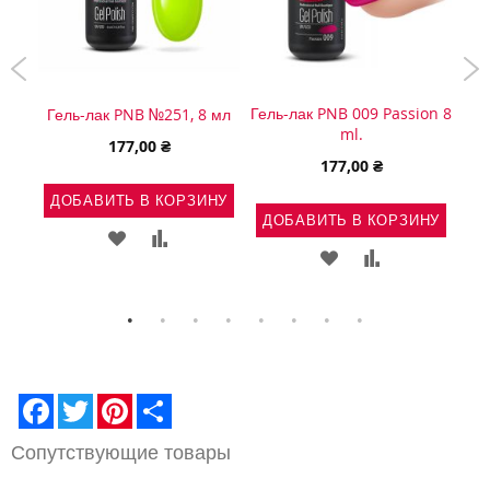
для
Гель-лак PNB 009 Passion 8
Ге
Гель-лак PNB №251, 8 мл
.
ml.
177,00 ₴
177,00 ₴
ДОБАВИТЬ В КОРЗИНУ
НУ
ДОБАВИТЬ В КОРЗИНУ
Д
ДОБАВИТЬ
ДОБАВИТЬ
Ь
АВИТЬ
ДОБАВИТЬ
ДОБАВИТЬ
В
В
В
В
СПИСОК
СРАВНЕНИЕ
ВНЕНИЕ
СПИСОК
СРАВНЕНИЕ
ЖЕЛАНИЙ
ЖЕЛАНИЙ
Facebook
Twitter
Pinterest
Share
Сопутствующие товары