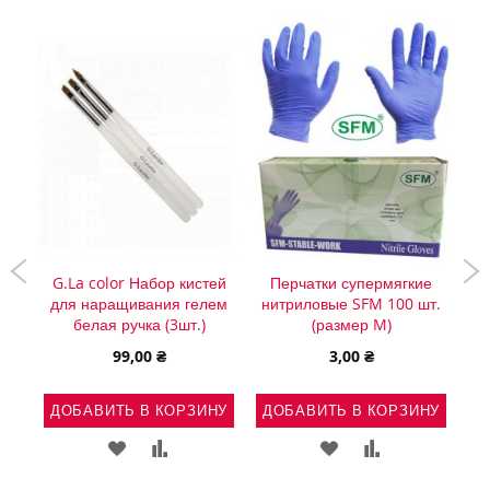
-s
G.La color Набор кистей
Перчатки супермягкие
н
для наращивания гелем
нитриловые SFM 100 шт.
белая ручка (3шт.)
(размер M)
99,00 ₴
3,00 ₴
НУ
Д
ДОБАВИТЬ В КОРЗИНУ
ДОБАВИТЬ В КОРЗИНУ
Ь
АВИТЬ
ДОБАВИТЬ
ДОБАВИТЬ
ДОБАВИТЬ
ДОБАВИТЬ
В
В
В
В